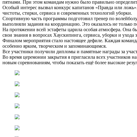
пятнами. При этом командам нужно было правильно определить,
Особый интерес вызвал конкурс капитанов «Правда или ложь».
чистоты, стирки, сервиса и современных технологий уборки.
Спортивную часть программы подготовил тренер по волейболу
выполняли задания на координацию. Это оказалось не только п
На протяжении всей эстафеты царила особая атмосфера. Она б
свои знания в вопросах Хаускипинга, сервиса, уборки и ухода з
Финалом мероприятия стало настоящее дефиле. Каждая команда
особенно ярким, творческим и запоминающимся.
Все участники получили дипломы и памятные награды за участ
Во время церемонии закрытия я пригласила всех участников н
новым соревнованиям, чтобы показать ещё более высокие резуль